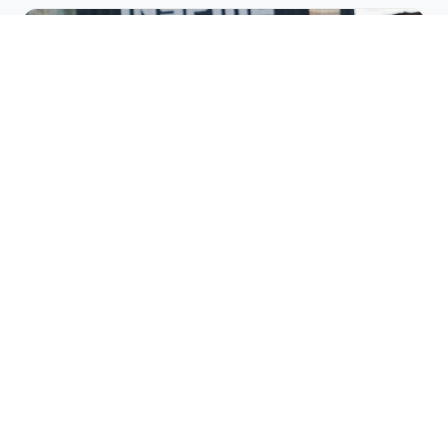
Fodbold
Daglige træninger udvikler tekniske færdigheder, taktisk
forståelse og holdånd på akademiets træningsbaner.