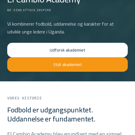
·
·
BE KIND
ATTACK
INSPIRE
Vi kombinerer fodbold, uddannelse og karakter for at
udvikle unge ledere i Uganda.
Udforsk akademiet
Støt akademiet
VORES HISTORIE
Fodbold er udgangspunktet.
Uddannelse er fundamentet.
El Cambio Academy blev grundlagt med en simpel