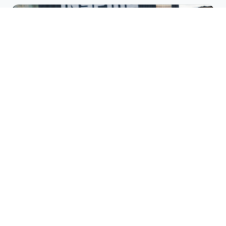
Fodbold
Daglige træninger udvikler tekniske færdigheder, taktisk
forståelse og holdånd på akademiets træningsbaner.