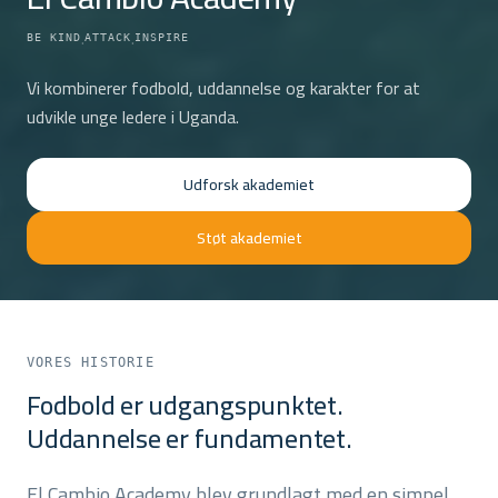
·
·
BE KIND
ATTACK
INSPIRE
Vi kombinerer fodbold, uddannelse og karakter for at
udvikle unge ledere i Uganda.
Udforsk akademiet
Støt akademiet
VORES HISTORIE
Fodbold er udgangspunktet.
Uddannelse er fundamentet.
El Cambio Academy blev grundlagt med en simpel